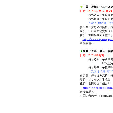
★
三茶・衣類のリユース
日時：2026年7月17日(金)
持ち込み：午前10時
持ち帰り：午前11時
＊次回は9月18日予
参加費：持ち込み無料、持
場所：三軒茶屋消費生活
住所：世田谷区太子堂二丁
（
https://www.city.setagay
直接会場へ
★
リサイクル千歳台・衣
日時：2026年8月9日(日)
持ち込み：午前10時
8日(土)午後1時
持ち帰り：午後1時～2
＊次回は10月11日
参加費：持ち込み無料 持
場所：リサイクル千歳台
住所：世田谷区千歳台1-1-
（
https://www.ecoccle-setag
直接会場へ
お問い合わせ：[ ecotsuka51